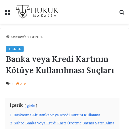
Menü
A
y
...
Anasayfa
»
GENEL
GENEL
Banka veya Kredi Kartının
Kötüye Kullanılması Suçları
0
518
İçerik
gizle
1
Başkasına Ait Banka veya Kredi Kartını Kullanma
2
Sahte Banka veya Kredi Kartı Üretme Satma Satın Alma