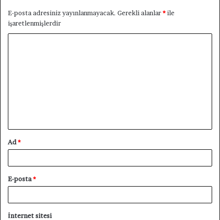
E-posta adresiniz yayınlanmayacak.
Gerekli alanlar
*
ile
işaretlenmişlerdir
Y
o
r
u
m
*
Ad
*
E-posta
*
İnternet sitesi