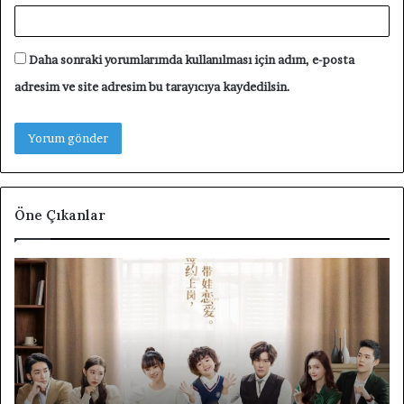
Daha sonraki yorumlarımda kullanılması için adım, e-posta
adresim ve site adresim bu tarayıcıya kaydedilsin.
Öne Çıkanlar
Unforgettable
F4
Love
Th
Tanıtım
Bo
Yazısı
Ov
Fl
Ta
Di
Ta