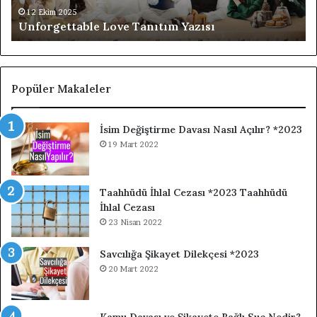
Ya
12 Ekim 2025
Unforgettable Love Tanıtım Yazısı
Popüler Makaleler
İsim Değiştirme Davası Nasıl Açılır? *2023
19 Mart 2022
Taahhüdü İhlal Cezası *2023 Taahhüdü
İhlal Cezası
23 Nisan 2022
Savcılığa Şikayet Dilekçesi *2023
20 Mart 2022