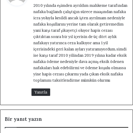
d
2010 yılında eşimden ayrıldım mahkeme tarafından
i
nafaka bağlandı çalıştığın sürece maaşından nafaka
k
icra yoluyla kesildi ancak işten ayrılmam nedeniyle
i
nafaka koşullarını yerine tam olarak getiremedim
:
yani karşı taraf şikayetçi oluyor hapis cezası
çıktıktan sonra bir yıl içerisin de üç dört aylık
nafakayı yatırınca ceza kalkıyor ama 1yil
içerisindeki geri kalan ayları yatıramıyordum.simdi
ise karşı taraf 2010 yilindan 2019 yılına kadar eksik
nafaka ödeme nedeniyle dava açmış eksik ödenen
nafakaları hak edebilirmi ve ödeme koşulu olmassa
yine hapis cezası çıkarmı yada çıkan eksik nafaka
toplamını taksitlendirme mümkün olurmu
Yanıtla
Bir yanıt yazın