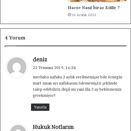
Hacze Nasıl İtiraz Edilir ?
16 Aralık 2021
4 Yorum
d
deniz
e
22 Temmuz 2019, 16:34
d
merhaba nafaka 2 aylık verilmemişse bile örnegin
i
mart nisan ayı nafakasını ödememiştir şeklinde
k
talep edebiliriz değil mi yani illa 3 ay beklememiz
i
gerekmiyor?
:
Yanıtla
d
Hukuk Notlarım