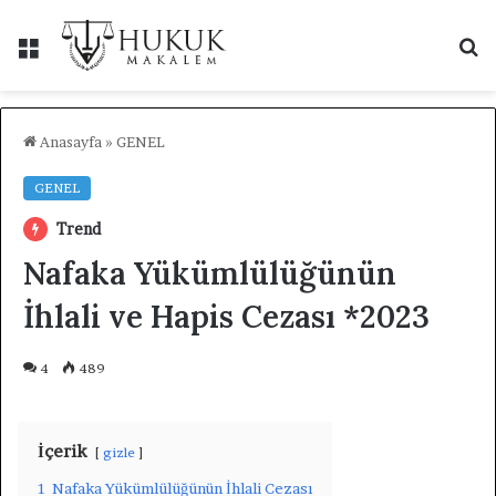
Menü
A
y
...
Anasayfa
»
GENEL
GENEL
Trend
Nafaka Yükümlülüğünün
İhlali ve Hapis Cezası *2023
4
489
İçerik
gizle
1
Nafaka Yükümlülüğünün İhlali Cezası