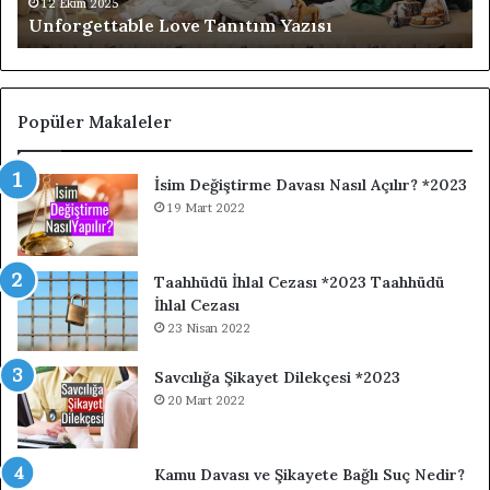
Ya
12 Ekim 2025
Unforgettable Love Tanıtım Yazısı
Popüler Makaleler
İsim Değiştirme Davası Nasıl Açılır? *2023
19 Mart 2022
Taahhüdü İhlal Cezası *2023 Taahhüdü
İhlal Cezası
23 Nisan 2022
Savcılığa Şikayet Dilekçesi *2023
20 Mart 2022
Kamu Davası ve Şikayete Bağlı Suç Nedir?