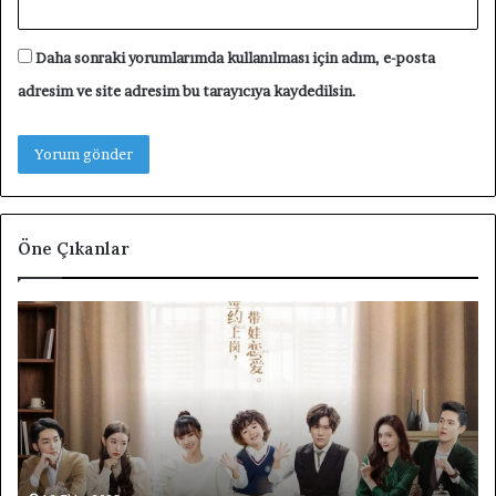
Daha sonraki yorumlarımda kullanılması için adım, e-posta
adresim ve site adresim bu tarayıcıya kaydedilsin.
Öne Çıkanlar
Unforgettable
F4
Love
Th
Tanıtım
Bo
Yazısı
Ov
Fl
Ta
Di
Ta