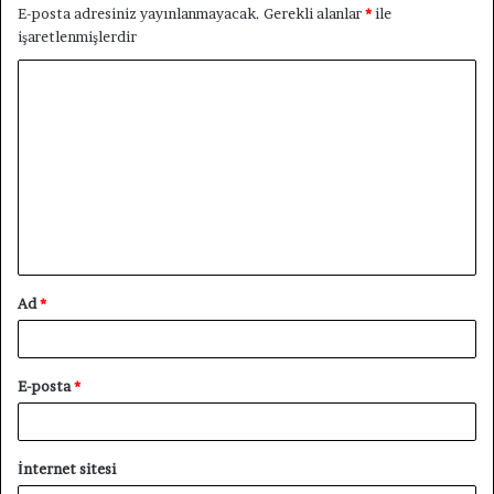
E-posta adresiniz yayınlanmayacak.
Gerekli alanlar
*
ile
işaretlenmişlerdir
Y
o
r
u
m
*
Ad
*
E-posta
*
İnternet sitesi