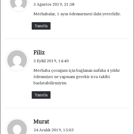
e
5 Ağustos 2019, 21:58
d
Merhabalar, 1 ayın ödenmemesi dahi yeterlidir.
i
k
Yanıtla
i
:
d
Filiz
e
5 Eylül 2019, 14:40
d
Merhaba çocuğum için bağlanan nafaka 4 yıldır
i
ödenmiyor ne yapmam gerekir icra takibi
k
baslatabilirmiyim
i
:
Yanıtla
d
Murat
e
24 Aralık 2019, 15:03