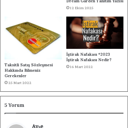
Dream Garden Tanıtım Yazısı
12 Ekim 2025
İştirak Nafakası *2023
İştirak Nafakası Nedir?
Taksitli Satış Sözleşmesi
16 Mart 2022
Hakkında Bilmeniz
Gerekenler
25 Mart 2022
5 Yorum
d
Ayşe