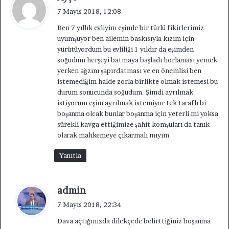
e
7 Mayıs 2018, 12:08
d
Ben 7 yıllık evliyim eşimle bir türlü fikirlerimiz
i
uyumşuyor ben ailemin baskısıyla kızım için
k
yürütüyordum bu evliliği 1 yıldır da eşimden
i
soğudum herşeyi batmaya başladı horlaması yemek
:
yerken ağzını şapırdatması ve en önemlisi ben
istemediğim halde zorla birlikte olmak istemesi bu
durum sonucunda soğudum. Şimdi ayrılmak
istiyorum eşim ayrılmak istemiyor tek taraflı bi
boşanma olcak bunlar boşanma için yeterli mi yoksa
sürekli kavga ettiğimize şahit komşuları da tanık
olarak mahkemeye çıkarmalı mıyım
Yanıtla
d
admin
e
7 Mayıs 2018, 22:34
d
Dava açtığınızda dilekçede belirttiğiniz boşanma
i