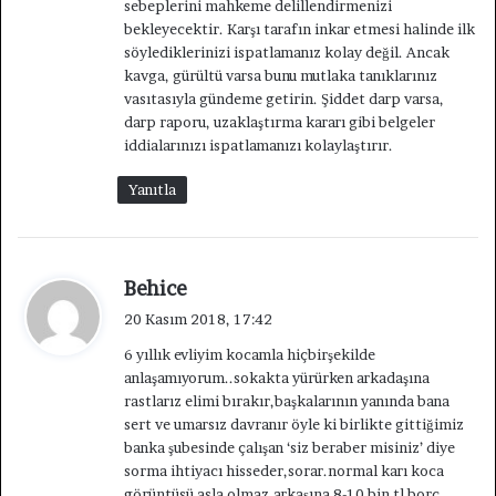
sebeplerini mahkeme delillendirmenizi
k
bekleyecektir. Karşı tarafın inkar etmesi halinde ilk
i
söylediklerinizi ispatlamanız kolay değil. Ancak
:
kavga, gürültü varsa bunu mutlaka tanıklarınız
vasıtasıyla gündeme getirin. Şiddet darp varsa,
darp raporu, uzaklaştırma kararı gibi belgeler
iddialarınızı ispatlamanızı kolaylaştırır.
Yanıtla
d
Behice
e
20 Kasım 2018, 17:42
d
6 yıllık evliyim kocamla hiçbirşekilde
i
anlaşamıyorum..sokakta yürürken arkadaşına
k
rastlarız elimi bırakır,başkalarının yanında bana
i
sert ve umarsız davranır öyle ki birlikte gittiğimiz
:
banka şubesinde çalışan ‘siz beraber misiniz’ diye
sorma ihtiyacı hisseder,sorar.normal karı koca
görüntüsü asla olmaz.arkaşına 8-10 bin tl borç