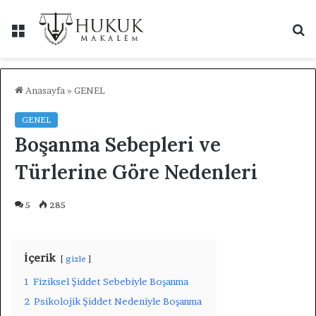
Menü
A
y
...
Anasayfa
»
GENEL
GENEL
Boşanma Sebepleri ve
Türlerine Göre Nedenleri
5
285
İçerik
gizle
1
Fiziksel Şiddet Sebebiyle Boşanma
2
Psikolojik Şiddet Nedeniyle Boşanma