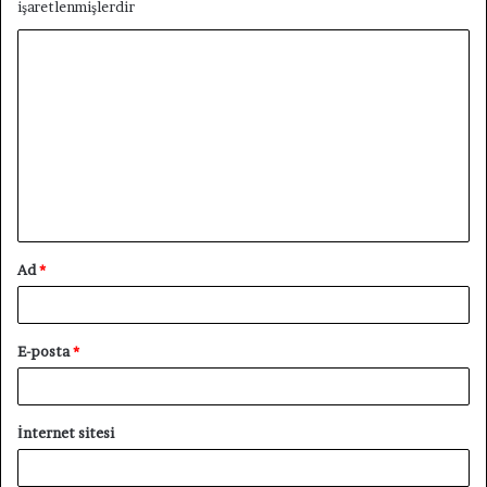
işaretlenmişlerdir
Y
o
r
u
m
*
Ad
*
E-posta
*
İnternet sitesi