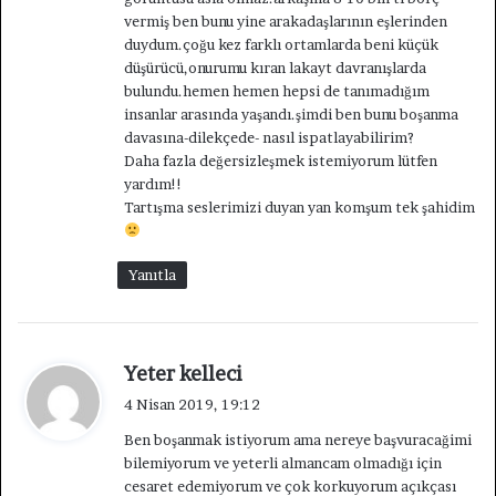
vermiş ben bunu yine arakadaşlarının eşlerinden
duydum.çoğu kez farklı ortamlarda beni küçük
düşürücü,onurumu kıran lakayt davranışlarda
bulundu.hemen hemen hepsi de tanımadığım
insanlar arasında yaşandı.şimdi ben bunu boşanma
davasına-dilekçede- nasıl ispatlayabilirim?
Daha fazla değersizleşmek istemiyorum lütfen
yardım!!
Tartışma seslerimizi duyan yan komşum tek şahidim
Yanıtla
d
Yeter kelleci
e
4 Nisan 2019, 19:12
d
Ben boşanmak istiyorum ama nereye başvuracağimi
i
bilemiyorum ve yeterli almancam olmadığı için
k
cesaret edemiyorum ve çok korkuyorum açıkçası