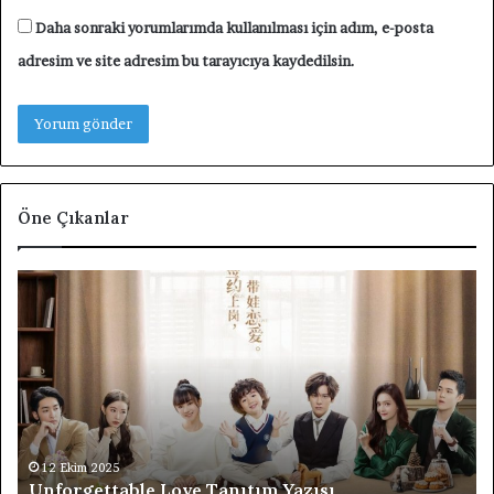
Daha sonraki yorumlarımda kullanılması için adım, e-posta
adresim ve site adresim bu tarayıcıya kaydedilsin.
Öne Çıkanlar
orgettable
F4
e
Thailand
ıtım
Boys
sı
Over
Flowers
Tayland
Dizisi
Tanıtım
12 Ek
F4 Th
Yazısı
12 Ekim 2025
nforgettable Love Tanıtım Yazısı
Tanıt