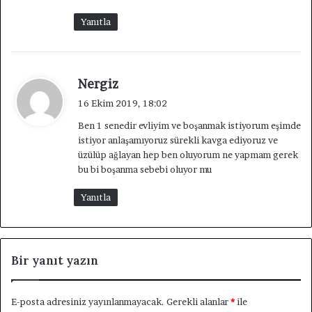
i
:
Yanıtla
d
Nergiz
e
16 Ekim 2019, 18:02
d
Ben 1 senedir evliyim ve boşanmak istiyorum eşimde
i
istiyor anlaşamıyoruz sürekli kavga ediyoruz ve
k
üzülüp ağlayan hep ben oluyorum ne yapmam gerek
i
bu bi boşanma sebebi oluyor mu
:
Yanıtla
Bir yanıt yazın
E-posta adresiniz yayınlanmayacak.
Gerekli alanlar
*
ile