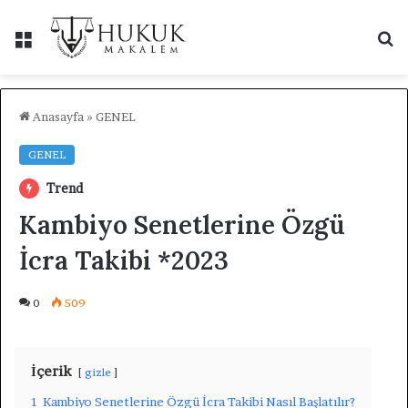
Menü
A
y
...
Anasayfa
»
GENEL
GENEL
Trend
Kambiyo Senetlerine Özgü
İcra Takibi *2023
0
509
İçerik
gizle
1
Kambiyo Senetlerine Özgü İcra Takibi Nasıl Başlatılır?