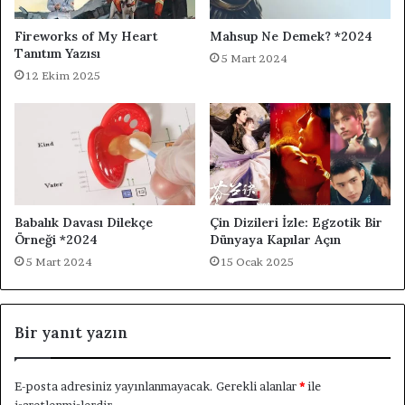
Fireworks of My Heart
Mahsup Ne Demek? *2024
Tanıtım Yazısı
5 Mart 2024
12 Ekim 2025
Babalık Davası Dilekçe
Çin Dizileri İzle: Egzotik Bir
Örneği *2024
Dünyaya Kapılar Açın
5 Mart 2024
15 Ocak 2025
Bir yanıt yazın
E-posta adresiniz yayınlanmayacak.
Gerekli alanlar
*
ile
işaretlenmişlerdir