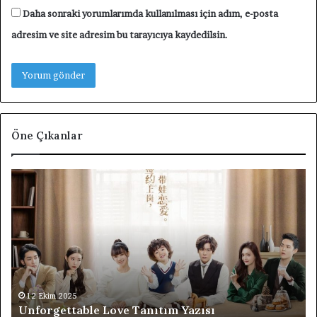
Daha sonraki yorumlarımda kullanılması için adım, e-posta
adresim ve site adresim bu tarayıcıya kaydedilsin.
Öne Çıkanlar
Unforgettable
F4
Love
Th
Tanıtım
Bo
Yazısı
Ov
Fl
Ta
Di
Ta
Ya
12 Ekim 2025
Unforgettable Love Tanıtım Yazısı