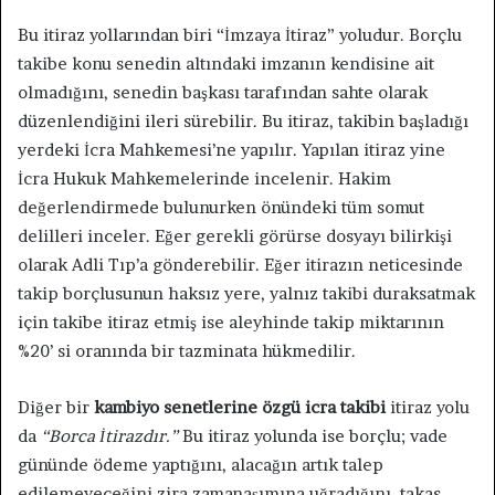
Bu itiraz yollarından biri “İmzaya İtiraz” yoludur. Borçlu
takibe konu senedin altındaki imzanın kendisine ait
olmadığını, senedin başkası tarafından sahte olarak
düzenlendiğini ileri sürebilir. Bu itiraz, takibin başladığı
yerdeki İcra Mahkemesi’ne yapılır. Yapılan itiraz yine
İcra Hukuk Mahkemelerinde incelenir. Hakim
değerlendirmede bulunurken önündeki tüm somut
delilleri inceler. Eğer gerekli görürse dosyayı bilirkişi
olarak Adli Tıp’a gönderebilir. Eğer itirazın neticesinde
takip borçlusunun haksız yere, yalnız takibi duraksatmak
için takibe itiraz etmiş ise aleyhinde takip miktarının
%20’ si oranında bir tazminata hükmedilir.
Diğer bir
kambiyo senetlerine özgü icra takibi
itiraz yolu
da
“Borca İtirazdır.”
Bu itiraz yolunda ise borçlu; vade
gününde ödeme yaptığını, alacağın artık talep
edilemeyeceğini zira zamanaşımına uğradığını, takas