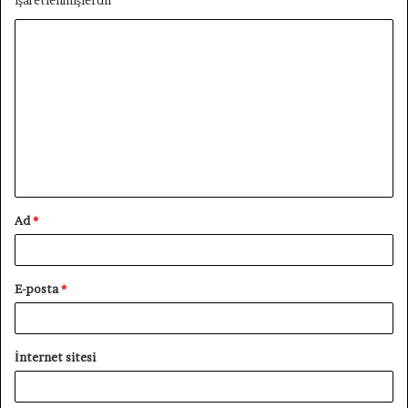
Y
o
r
u
m
*
Ad
*
E-posta
*
İnternet sitesi