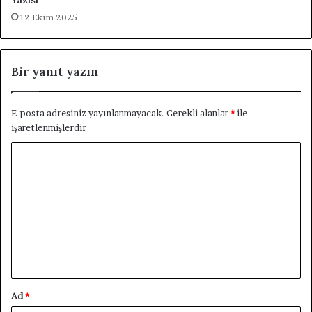
12 Ekim 2025
Bir yanıt yazın
E-posta adresiniz yayınlanmayacak.
Gerekli alanlar
*
ile
işaretlenmişlerdir
Y
o
r
u
m
*
Ad
*