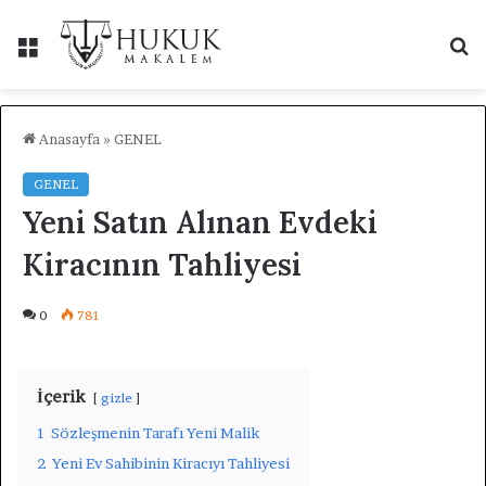
Menü
A
y
...
Anasayfa
»
GENEL
GENEL
Yeni Satın Alınan Evdeki
Kiracının Tahliyesi
0
781
İçerik
gizle
1
Sözleşmenin Tarafı Yeni Malik
2
Yeni Ev Sahibinin Kiracıyı Tahliyesi