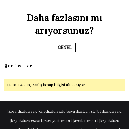
Daha fazlasını mı
arıyorsunuz?
GENEL
@on Twitter
Hata Tweets, Yanlış hesap bilgisi alınamıyor.
|
kore dizileri izle
|
çin dizileri izle
|
asya dizileri izle
|
bl dizileri izle
|
beylikdüzü escort
|
esenyurt escort
|
avcılar escort
|
beylikdüzü