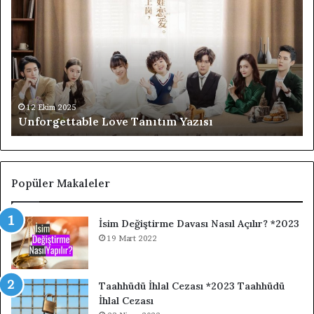
Love
Th
Tanıtım
Bo
Yazısı
Ov
Fl
Ta
Di
Ta
Ya
12 Ekim 2025
Unforgettable Love Tanıtım Yazısı
Popüler Makaleler
İsim Değiştirme Davası Nasıl Açılır? *2023
19 Mart 2022
Taahhüdü İhlal Cezası *2023 Taahhüdü
İhlal Cezası