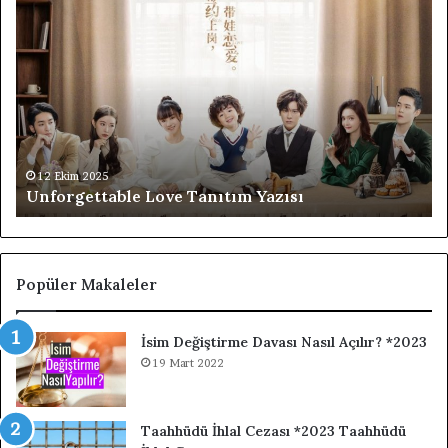
Unforgettable
F4
Love
Th
Tanıtım
Bo
Yazısı
Ov
Fl
Ta
Di
Ta
Ya
12 Ekim 2025
Unforgettable Love Tanıtım Yazısı
Popüler Makaleler
İsim Değiştirme Davası Nasıl Açılır? *2023
19 Mart 2022
Taahhüdü İhlal Cezası *2023 Taahhüdü