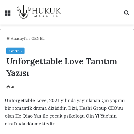
Menü
A
y
...
Anasayfa
»
GENEL
GENEL
Unforgettable Love Tanıtım
Yazısı
40
Unforgettable Love, 2021 yılında yayınlanan Çin yapımı
bir romantik drama dizisidir. Dizi, Heshi Group CEO’su
olan He Qiao Yan ile çocuk psikoloğu Qin Yi Yue’nin
etrafında dönmektedir.