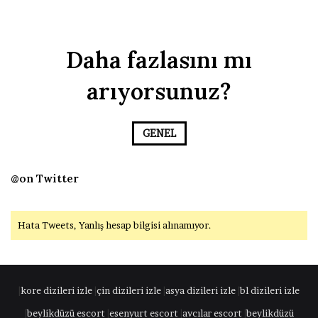
Daha fazlasını mı
arıyorsunuz?
GENEL
@on Twitter
Hata Tweets, Yanlış hesap bilgisi alınamıyor.
|
kore dizileri izle
|
çin dizileri izle
|
asya dizileri izle
|
bl dizileri izle
|
beylikdüzü escort
|
esenyurt escort
|
avcılar escort
|
beylikdüzü