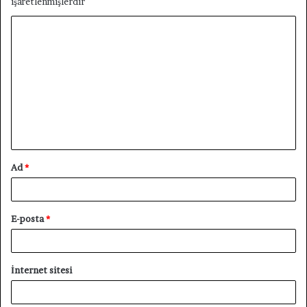
işaretlenmişlerdir
Y
o
r
u
m
*
Ad
*
E-posta
*
İnternet sitesi