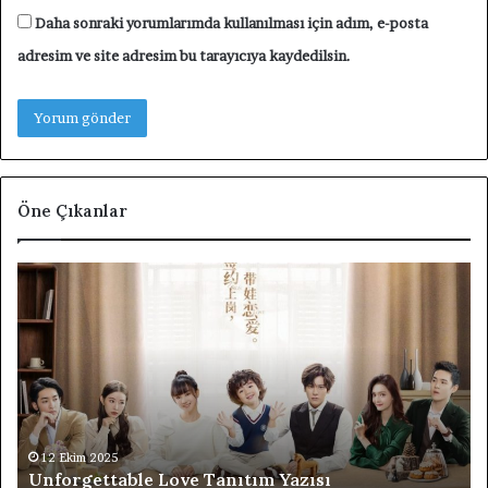
Daha sonraki yorumlarımda kullanılması için adım, e-posta
adresim ve site adresim bu tarayıcıya kaydedilsin.
Öne Çıkanlar
Unforgettable
F4
Love
Th
Tanıtım
Bo
Yazısı
Ov
Fl
Ta
Di
Ta
Ya
12 Ekim 2025
Unforgettable Love Tanıtım Yazısı