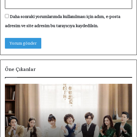
Daha sonraki yorumlarımda kullanılması için adım, e-posta
adresim ve site adresim bu tarayıcıya kaydedilsin.
Öne Çıkanlar
Unforgettable
F4
Love
Th
Tanıtım
Bo
Yazısı
Ov
Fl
Ta
Di
Ta