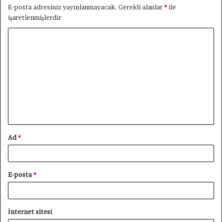
E-posta adresiniz yayınlanmayacak.
Gerekli alanlar
*
ile
işaretlenmişlerdir
Y
o
r
u
m
*
Ad
*
E-posta
*
İnternet sitesi