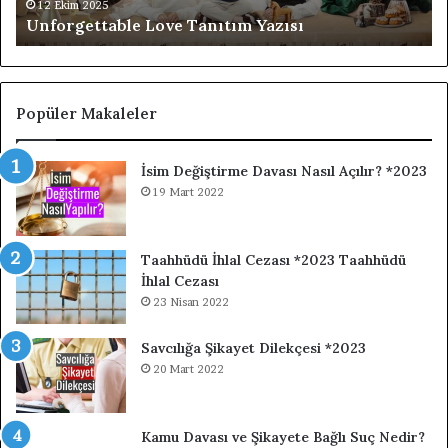
Ya
12 Ekim 2025
Unforgettable Love Tanıtım Yazısı
Popüler Makaleler
İsim Değiştirme Davası Nasıl Açılır? *2023
19 Mart 2022
Taahhüdü İhlal Cezası *2023 Taahhüdü
İhlal Cezası
23 Nisan 2022
Savcılığa Şikayet Dilekçesi *2023
20 Mart 2022
Kamu Davası ve Şikayete Bağlı Suç Nedir?