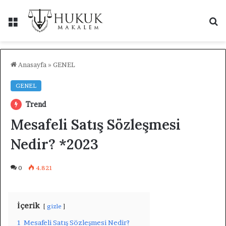
Menü
A
y
...
Anasayfa
»
GENEL
GENEL
Trend
Mesafeli Satış Sözleşmesi
Nedir? *2023
0
4.821
İçerik
gizle
1
Mesafeli Satış Sözleşmesi Nedir?