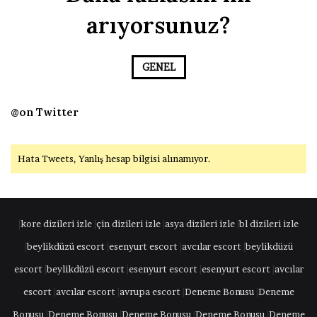
arıyorsunuz?
GENEL
@on Twitter
Hata Tweets, Yanlış hesap bilgisi alınamıyor.
|
kore dizileri izle
|
çin dizileri izle
|
asya dizileri izle
|
bl dizileri izle
|
beylikdüzü escort
|
esenyurt escort
|
avcılar escort
|
beylikdüzü
escort
|
beylikdüzü escort
|
esenyurt escort
|
esenyurt escort
|
avcılar
escort
|
avcılar escort
|
avrupa escort
|
Deneme Bonusu
|
Deneme
Bonusu
|
Deneme Bonusu
|
Deneme Bonusu
|
Deneme Bonusu
|
Deneme