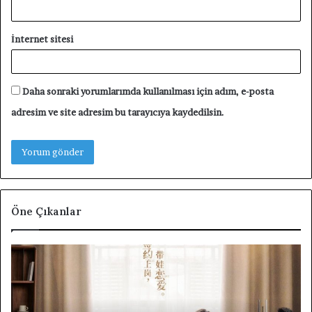
İnternet sitesi
Daha sonraki yorumlarımda kullanılması için adım, e-posta
adresim ve site adresim bu tarayıcıya kaydedilsin.
Öne Çıkanlar
Unforgettable
F4
Love
Th
Tanıtım
Bo
Yazısı
Ov
Fl