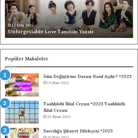
Ta
Di
Ta
Ya
12 Ekim 2025
Unforgettable Love Tanıtım Yazısı
Popüler Makaleler
İsim Değiştirme Davası Nasıl Açılır? *2023
19 Mart 2022
Taahhüdü İhlal Cezası *2023 Taahhüdü
İhlal Cezası
23 Nisan 2022
Savcılığa Şikayet Dilekçesi *2023
20 Mart 2022