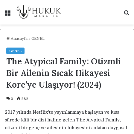
Menü
A
y
...
Anasayfa
»
GENEL
GENEL
The Atypical Family: Otizmli
Bir Ailenin Sıcak Hikayesi
Kore’ye Ulaşıyor! (2024)
0
282
2017 yılında Netflix’te yayınlanmaya başlayan ve kısa
sürede kült bir dizi haline gelen The Atypical Family,
otizmli bir genç ve ailesinin hikayesini anlatan duygusal