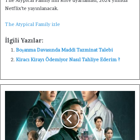
The Atypical Family’nin Kore uyarlaması, 2024 yılında
Netflix’te yayınlanacak.
The Atypical Family izle
İlgili Yazılar:
Boşanma Davasında Maddi Tazminat Talebi
Kiracı Kirayı Ödemiyor Nasıl Tahliye Ederim ?