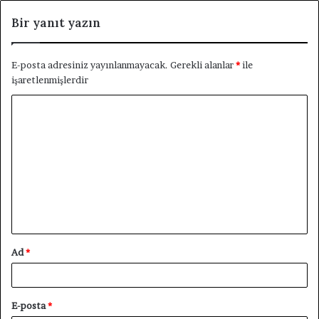
Bir yanıt yazın
E-posta adresiniz yayınlanmayacak.
Gerekli alanlar
*
ile
işaretlenmişlerdir
Y
o
r
u
m
*
Ad
*
E-posta
*