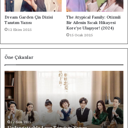
Dream Garden Çin Dizisi
The Atypical Family: Otizmli
Tanıtım Yazısı
Bir Ailenin Sıcak Hikayesi
Kore’ye Ulaşıyor! (2024)
12 Ekim 2025
15 Ocak 2025
Öne Çıkanlar
Unforgettable
F4
Love
Th
Tanıtım
Bo
Yazısı
Ov
Fl
Ta
Di
Ta
Ya
12 Ekim 2025
Unforgettable Love Tanıtım Yazısı