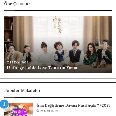
Öne Çıkanlar
Unforgettable
F4
Love
Th
Tanıtım
Bo
Yazısı
Ov
Fl
Ta
Di
Ta
Ya
12 Ekim 2025
Unforgettable Love Tanıtım Yazısı
Popüler Makaleler
İsim Değiştirme Davası Nasıl Açılır? *2023
19 Mart 2022