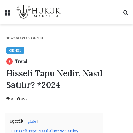
Menü
A
y
...
Anasayfa
»
GENEL
GENEL
Trend
Hisseli Tapu Nedir, Nasıl
Satılır? *2024
0
397
İçerik
gizle
1
Hisseli Tapu Nasıl Alınır ve Satılır?