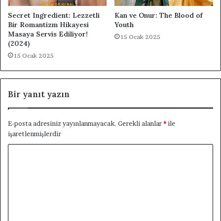
Secret Ingredient: Lezzetli
Kan ve Onur: The Blood of
Bir Romantizm Hikayesi
Youth
Masaya Servis Ediliyor!
15 Ocak 2025
(2024)
15 Ocak 2025
Bir yanıt yazın
E-posta adresiniz yayınlanmayacak.
Gerekli alanlar
*
ile
işaretlenmişlerdir
Y
o
r
u
m