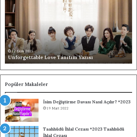
Love
Th
Tanıtım
Bo
Yazısı
Ov
Fl
Ta
Di
Ta
Ya
12 Ekim 2025
Unforgettable Love Tanıtım Yazısı
Popüler Makaleler
İsim Değiştirme Davası Nasıl Açılır? *2023
19 Mart 2022
Taahhüdü İhlal Cezası *2023 Taahhüdü
İhlal Cezası