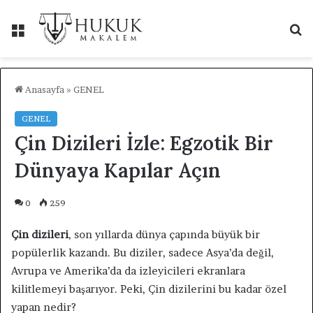
Menü
A
y
...
Anasayfa
»
GENEL
GENEL
Çin Dizileri İzle: Egzotik Bir
Dünyaya Kapılar Açın
0
259
Çin dizileri
, son yıllarda dünya çapında büyük bir
popülerlik kazandı. Bu diziler, sadece Asya’da değil,
Avrupa ve Amerika’da da izleyicileri ekranlara
kilitlemeyi başarıyor. Peki, Çin dizilerini bu kadar özel
yapan nedir?