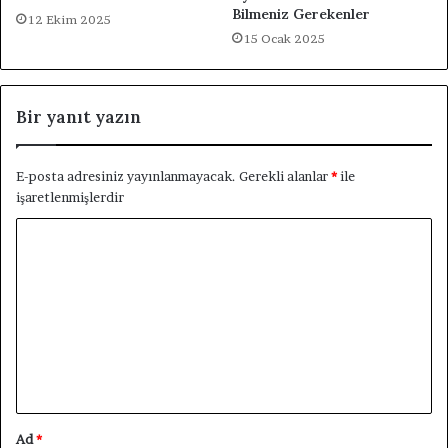
Bilmeniz Gerekenler
12 Ekim 2025
15 Ocak 2025
Bir yanıt yazın
E-posta adresiniz yayınlanmayacak.
Gerekli alanlar
*
ile
işaretlenmişlerdir
Y
o
r
u
m
*
Ad
*