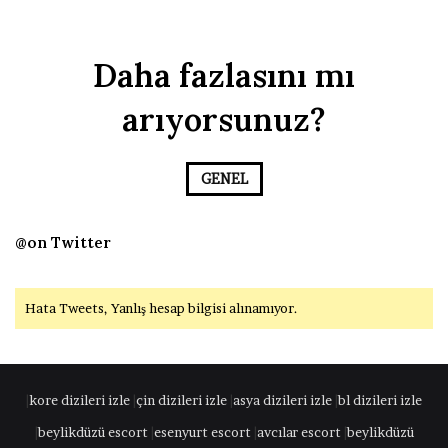
Daha fazlasını mı
arıyorsunuz?
GENEL
@on Twitter
Hata Tweets, Yanlış hesap bilgisi alınamıyor.
|
kore dizileri izle
|
çin dizileri izle
|
asya dizileri izle
|
bl dizileri izle
|
beylikdüzü escort
|
esenyurt escort
|
avcılar escort
|
beylikdüzü