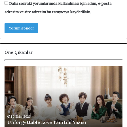
Daha sonraki yorumlarımda kullanılması için adım, e-posta
adresim ve site adresim bu tarayıcıya kaydedilsin.
Öne Çıkanlar
Unforgettable
F4
Love
Th
Tanıtım
Bo
Yazısı
Ov
Fl
Ta
Di
Ta
Ya
12 Ekim 2025
Unforgettable Love Tanıtım Yazısı