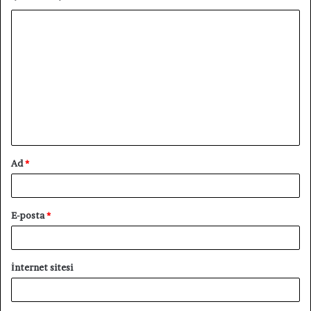
Y
o
r
u
m
*
Ad
*
E-posta
*
İnternet sitesi