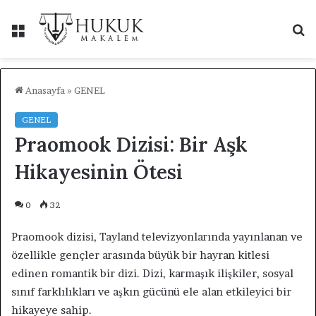
Menü
A
y
...
Anasayfa
»
GENEL
GENEL
Praomook Dizisi: Bir Aşk
Hikayesinin Ötesi
0
32
Praomook dizisi, Tayland televizyonlarında yayınlanan ve
özellikle gençler arasında büyük bir hayran kitlesi
edinen romantik bir dizi. Dizi, karmaşık ilişkiler, sosyal
sınıf farklılıkları ve aşkın gücünü ele alan etkileyici bir
hikayeye sahip.