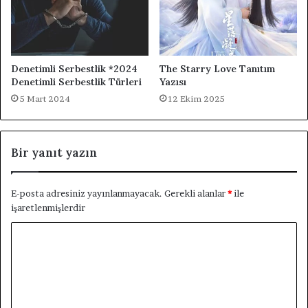
Denetimli Serbestlik *2024
The Starry Love Tanıtım
Denetimli Serbestlik Türleri
Yazısı
5 Mart 2024
12 Ekim 2025
Bir yanıt yazın
E-posta adresiniz yayınlanmayacak.
Gerekli alanlar
*
ile
işaretlenmişlerdir
Y
o
r
u