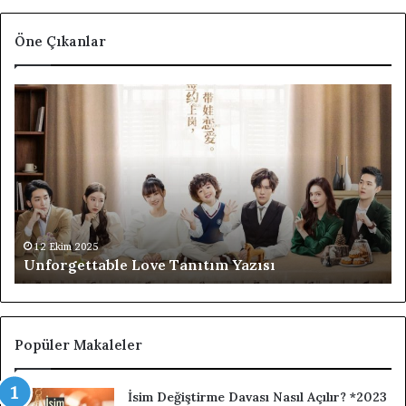
Öne Çıkanlar
Unforgettable
F4
Love
Th
Tanıtım
Bo
Yazısı
Ov
Fl
Ta
Di
Ta
Ya
12 Ekim 2025
Unforgettable Love Tanıtım Yazısı
Popüler Makaleler
İsim Değiştirme Davası Nasıl Açılır? *2023