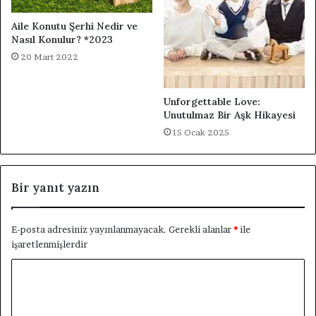
Aile Konutu Şerhi Nedir ve
Nasıl Konulur? *2023
20 Mart 2022
Unforgettable Love:
Unutulmaz Bir Aşk Hikayesi
15 Ocak 2025
Bir yanıt yazın
E-posta adresiniz yayınlanmayacak.
Gerekli alanlar
*
ile
işaretlenmişlerdir
Y
o
r