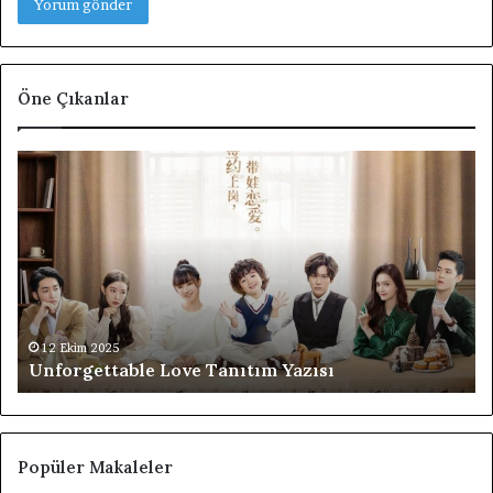
Öne Çıkanlar
Unforgettable
F4
Love
Th
Tanıtım
Bo
Yazısı
Ov
Fl
Ta
Di
Ta
Ya
12 Ekim 2025
Unforgettable Love Tanıtım Yazısı
Popüler Makaleler