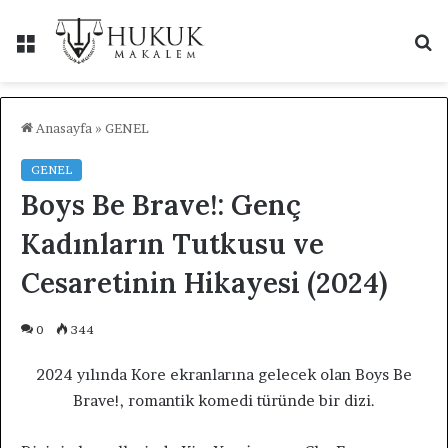
Menü
A
y
...
Anasayfa
»
GENEL
GENEL
Boys Be Brave!: Genç
Kadınların Tutkusu ve
Cesaretinin Hikayesi (2024)
0
344
2024 yılında Kore ekranlarına gelecek olan Boys Be
Brave!, romantik komedi türünde bir dizi.